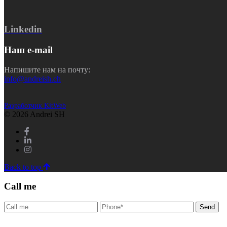
Linkedin
Наш e-mail
Напишите нам на почту:
info@andreish.ch
Разработчик KitWeb
© 2026 Andrei SH
Back to top
Call me
Send