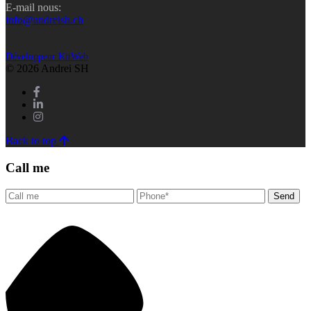
E-mail nous:
info@andreish.ch
Développeur KitWeb
© 2026 Andrei SH
Back to top
Call me
Send