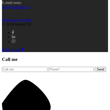
E-mail nous:
info@andreish.ch
Développeur KitWeb
© 2026 Andrei SH
Back to top
Call me
Send