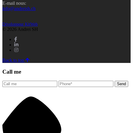
E-mail nous:
info@andreish.ch
Développeur KitWeb
© 2026 Andrei SH
Back to top
Call me
Send