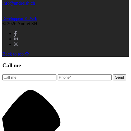
info@andreish.ch
Développeur KitWeb
© 2026 Andrei SH
Back to top
Call me
Send