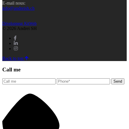
E-mail nous:
info@andreish.ch
Développeur KitWeb
© 2026 Andrei SH
Back to top
Call me
Send