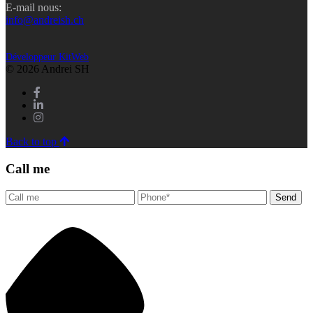
E-mail nous:
info@andreish.ch
Développeur KitWeb
© 2026 Andrei SH
Back to top
Call me
Send