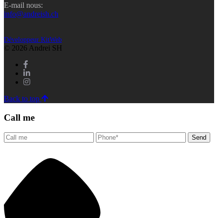
E-mail nous:
info@andreish.ch
Développeur KitWeb
© 2026 Andrei SH
Back to top
Call me
Send