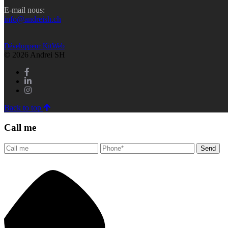
E-mail nous:
info@andreish.ch
Développeur KitWeb
© 2026 Andrei SH
Back to top
Call me
Send