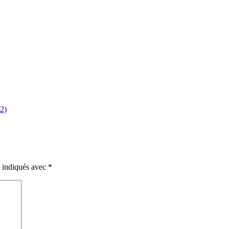
92)
t indiqués avec
*