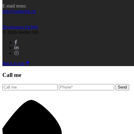
E-mail nous:
info@andreish.ch
Développeur KitWeb
© 2026 Andrei SH
Back to top
Call me
Send