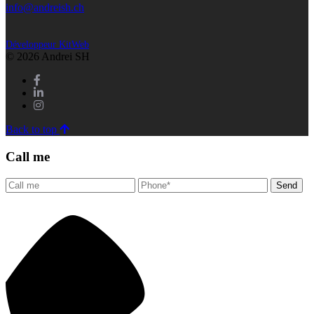
info@andreish.ch
Développeur KitWeb
© 2026 Andrei SH
Back to top
Call me
Send