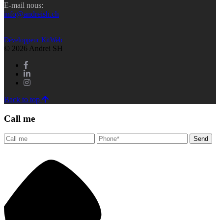
E-mail nous:
info@andreish.ch
Développeur KitWeb
© 2026 Andrei SH
Back to top
Call me
Send