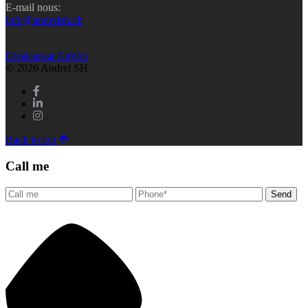
E-mail nous:
info@andreish.ch
Développeur KitWeb
© 2026 Andrei SH
Back to top
Call me
Send