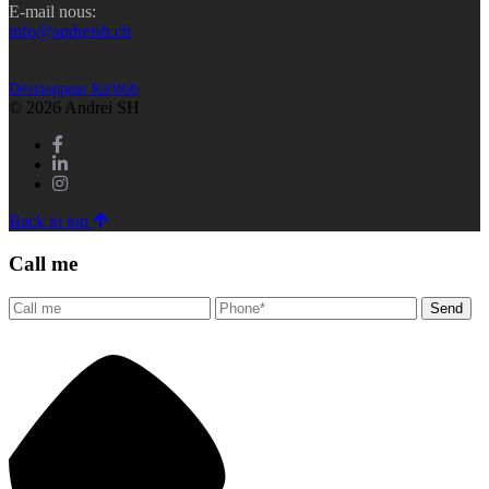
E-mail nous:
info@andreish.ch
Développeur KitWeb
© 2026 Andrei SH
Back to top
Call me
Send