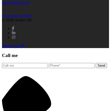
info@andreish.ch
Développeur KitWeb
© 2026 Andrei SH
Back to top
Call me
Send