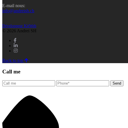
E-mail nous:
info@andreish.ch
Développeur KitWeb
© 2026 Andrei SH
Back to top
Call me
Send