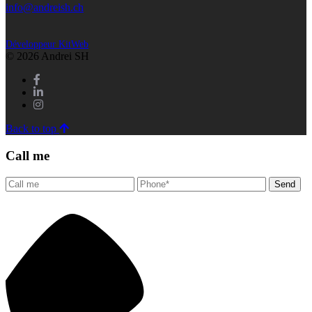
info@andreish.ch
Développeur KitWeb
© 2026 Andrei SH
Back to top
Call me
Send