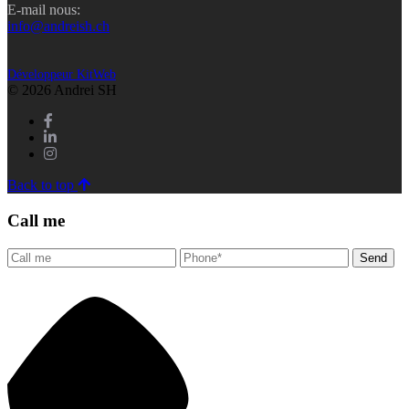
E-mail nous:
info@andreish.ch
Développeur KitWeb
© 2026 Andrei SH
Back to top
Call me
Send