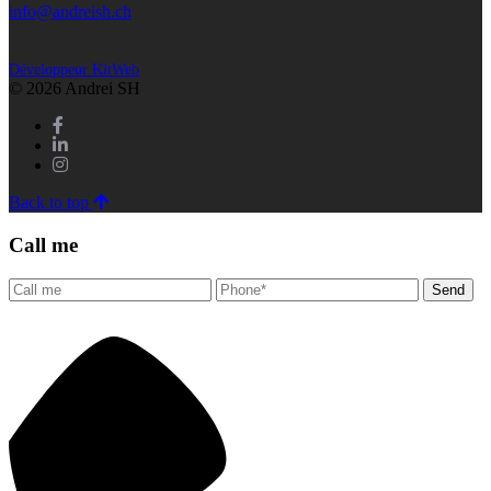
info@andreish.ch
Développeur KitWeb
© 2026 Andrei SH
Back to top
Call me
Send