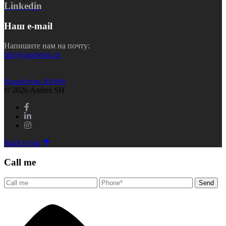
Linkedin
Наш e-mail
Напишите нам на почту:
info@andreish.ch
Разработчик KitWeb
© 2026 Andrei SH
Back to top
Call me
Send